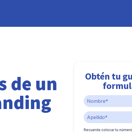
Obtén tu gu
s de un
formul
anding
Recuerda colocar tu númer